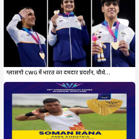
ग्लासगो CWG में भारत का दमदार प्रदर्शन, चौथे…