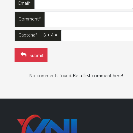
Email*
Comment*
Captcha* 8 + 4 =
Submit
No comments found. Be a first comment here!