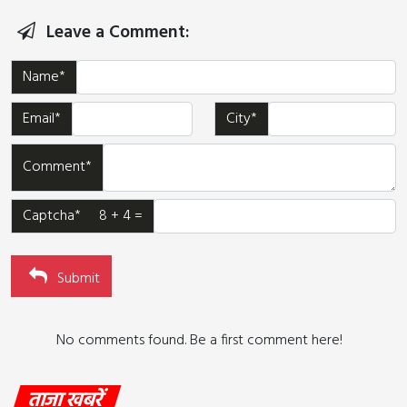
Leave a Comment:
Name*
Email*
City*
Comment*
Captcha* 8 + 4 =
Submit
No comments found. Be a first comment here!
ताजा खबरें