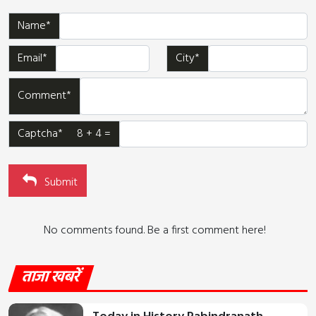
Name*
Email*
City*
Comment*
Captcha* 8 + 4 =
Submit
No comments found. Be a first comment here!
ताजा खबरें