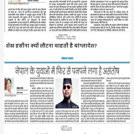
शेख हसीना क्यों लौटना चाहती है बांग्लादेश?