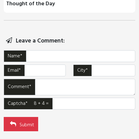
Thought of the Day
Leave a Comment:
Name*
Email*
City*
Comment*
Captcha* 8 + 4 =
Submit