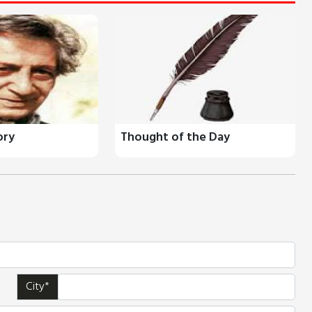
ory
Thought of the Day
City*