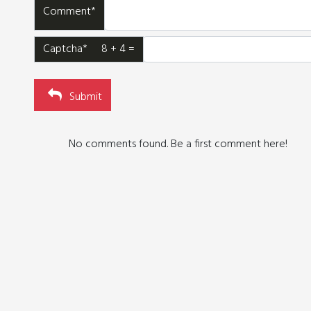
Comment*
Captcha* 8 + 4 =
Submit
No comments found. Be a first comment here!