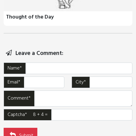
Thought of the Day
Leave a Comment:
Name*
Email*
City*
Comment*
Captcha* 8 + 4 =
Submit