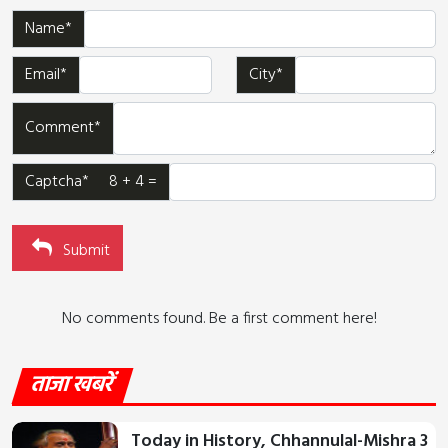
Name*
Email*
City*
Comment*
Captcha* 8 + 4 =
Submit
No comments found. Be a first comment here!
ताजा खबरें
Today in History, Chhannulal-Mishra 3